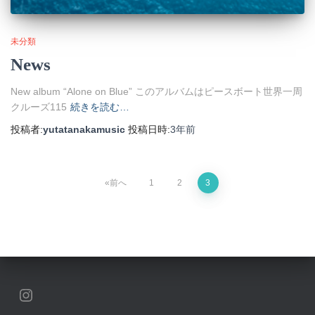
未分類
News
New album “Alone on Blue” このアルバムはピースボート世界一周
クルーズ115
続きを読む…
投稿者:
yutatanakamusic
投稿日時:
3年
前
投
前へ
1
2
3
稿
の
ペ
INSTAGRAM
ー