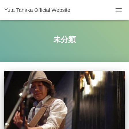
Yuta Tanaka Official Website
ナ
ビ
ゲ
ー
シ
未分類
ョ
ン
を
切
り
替
え