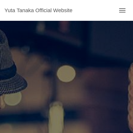
Yuta Tanaka Official Website
ナ
ビ
ゲ
ー
シ
ョ
ン
を
切
り
替
え