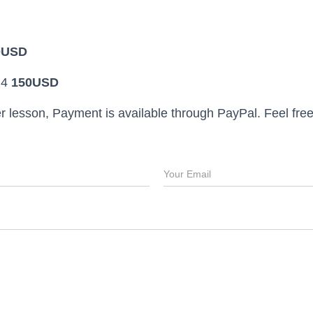
0USD
×4
150USD
ter lesson, Payment is available through PayPal. Feel free
E
m
a
i
l
*