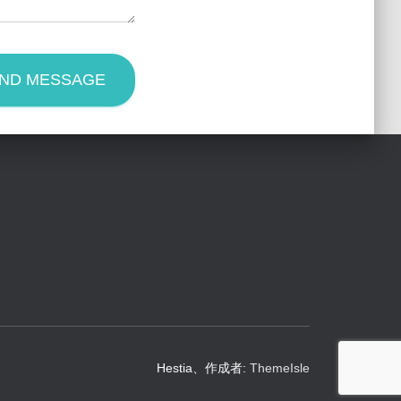
ND MESSAGE
Hestia、作成者:
ThemeIsle