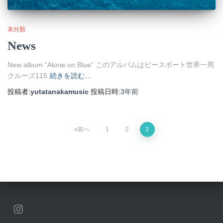
未分類
News
New album “Alone on Blue” このアルバムはピースボート世界一周
クルーズ115
続きを読む…
投稿者:
yutatanakamusic
投稿日時:
3年
前
投
前へ
1
2
3
稿
の
ペ
INSTAGRAM
ー