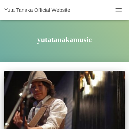
Yuta Tanaka Official Website
ナ
ビ
ゲ
ー
シ
yutatanakamusic
ョ
ン
を
切
り
替
え