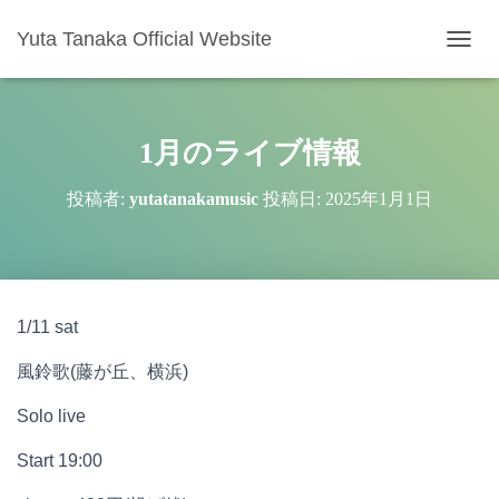
Yuta Tanaka Official Website
ナ
ビ
ゲ
ー
シ
1月のライブ情報
ョ
ン
投稿者:
yutatanakamusic
投稿日:
2025年1月1日
を
切
り
替
え
1/11 sat
風鈴歌(藤が丘、横浜)
Solo live
Start 19:00