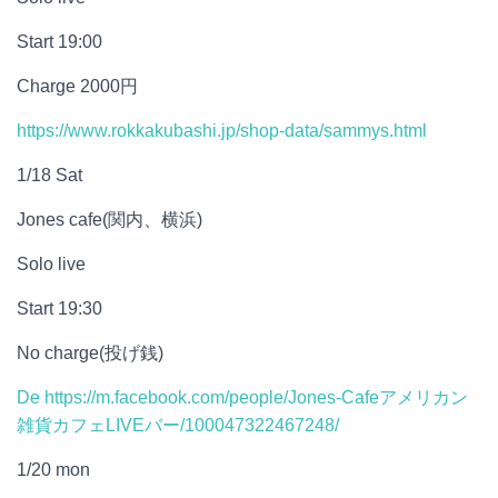
Start 19:00
Charge 2000円
https://www.rokkakubashi.jp/shop-data/sammys.html
1/18 Sat
Jones cafe(関内、横浜)
Solo live
Start 19:30
No charge(投げ銭)
De
https://m.facebook.com/people/Jones-Cafeアメリカン
雑貨カフェLIVEバー/100047322467248/
1/20 mon