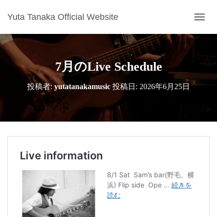
Yuta Tanaka Official Website
ナ
ビ
ゲ
ー
シ
7月のLive Schedule
ョ
ン
投稿者:
yutatanakamusic
投稿日:
2026年6月25日
を
切
り
替
え