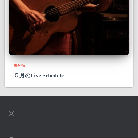
未分類
５月のLive Schedule
INSTAGRAM
SPOTIFY