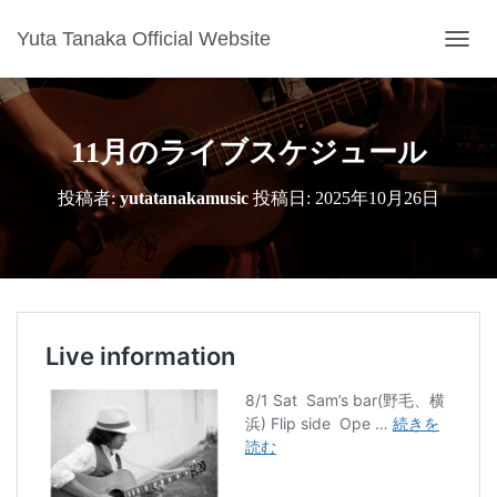
Yuta Tanaka Official Website
ナ
ビ
ゲ
ー
シ
11月のライブスケジュール
ョ
ン
投稿者:
yutatanakamusic
投稿日:
2025年10月26日
を
切
り
替
え